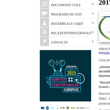
201
DOCUMENTE UTILE
PROGRAME DE STAT
HOTĂRÎRI ALE CSŞDT
RELAŢII INTERNAŢIONALE
CONTACTE
obţinut 
PROGRA
Lista pr
„Sistemo
durabil
Stanisl
“Securit
(coord. 
Director
Sfânt, 1
proiect