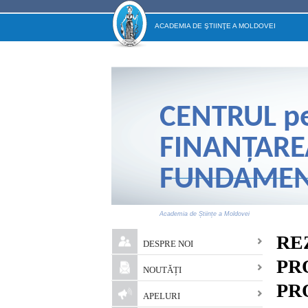
ACADEMIA DE ŞTIINŢE A MOLDOVEI
CENTRUL
p
FINANŢARE
FUNDAMENT
Academia de Științe a Moldovei
Main menu
RE
DESPRE NOI
PR
NOUTĂȚI
PR
APELURI