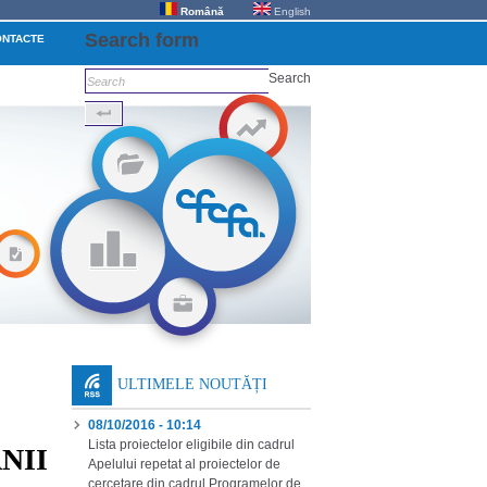
Română
English
Search form
ONTACTE
Search
ULTIMELE NOUTĂȚI
08/10/2016 - 10:14
Lista proiectelor eligibile din cadrul
NII
Apelului repetat al proiectelor de
cercetare din cadrul Programelor de