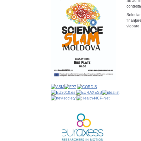
Se admit
contestaţ
Selectar
finanţare
vigoare.