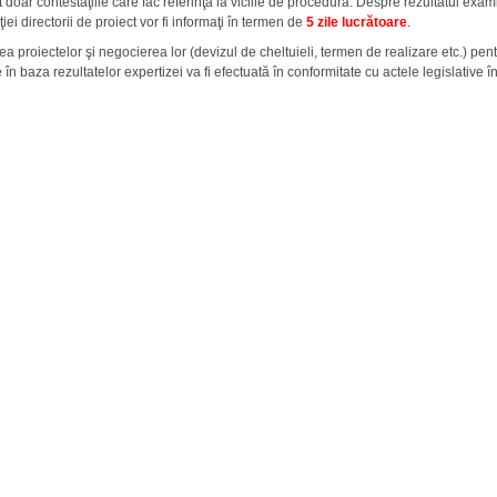
 doar contestaţiile care fac referinţă la viciile de procedură. Despre rezultatul exami
iei directorii de proiect vor fi informaţi în termen de
5 zile lucrătoare
.
ea proiectelor şi negocierea lor (devizul de cheltuieli, termen de realizare etc.) pen
 în baza rezultatelor expertizei va fi efectuată în conformitate cu actele legislative î