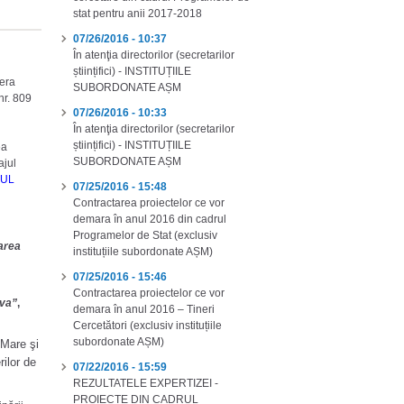
stat pentru anii 2017-2018
07/26/2016 - 10:37
În atenţia directorilor (secretarilor
științifici) - INSTITUȚIILE
fera
SUBORDONATE AȘM
nr. 809
07/26/2016 - 10:33
În atenţia directorilor (secretarilor
științifici) - INSTITUȚIILE
ea
SUBORDONATE AȘM
ajul
RUL
07/25/2016 - 15:48
Contractarea proiectelor ce vor
demara în anul 2016 din cadrul
Programelor de Stat (exclusiv
uarea
instituțiile subordonate AȘM)
07/25/2016 - 15:46
Contractarea proiectelor ce vor
ova”
,
demara în anul 2016 – Tineri
Cercetători (exclusiv instituțiile
subordonate AȘM)
 Mare şi
rilor de
07/22/2016 - 15:59
REZULTATELE EXPERTIZEI -
PROIECTE DIN CADRUL