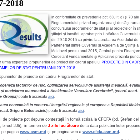
7-2018
În conformitate cu prevederile pct. 68, lit. g) şi 70 ale
Regulamentului privind organizarea şi desfăşurarea
concursului programelor de stat şi al proiectelor în s
ştiinţei şi inovării, aprobat prin Hotărîrea Guvernului 
din 29.10.2015 cu privire la aprobarea Acordului de
Parteneriat dintre Guvernul şi Academia de Ştiinţe a
Moldovei pentru anul 2015, Centrul pentru Finanţar
CercetăriI Fundamentale şi Aplicative prezintă punct
în urma expertizei propunerilor de proiect din cadrul apelului
PROIECTE DIN CAD
MELOR DE STAT PENTRU ANII 2017-2018
.
opunerilor de proiecte din cadrul Programelor de stat:
geneza factorilor de risc, optimizarea serviciului de asistență medicală, eval
ă și modelarea matematică a Accidentelor Vasculare Cerebrale”, (coord. acad.
av Groppa)
poate fi accesată
aici
.
atea economică în contextul integrării regionale și europene a Republicii Mold
acad. Grigore Belostecinic)
poate fi accesată
aici
.
ii de proiecte pot depune contestaţii în formă scrisă la CFCFA (bd. Ştefan cel
, biroul 336), în termen de
3 zile lucrătoare
de la data publicării listei propune
e pe pagina
www.asm.md
şi pe pagina web a
www.cfcfa.asm.md
.