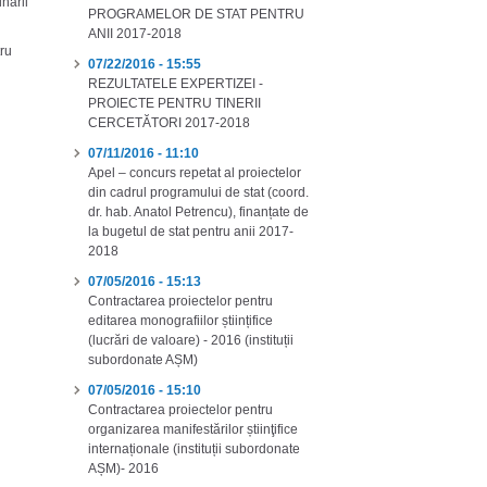
nării
PROGRAMELOR DE STAT PENTRU
ANII 2017-2018
tru
07/22/2016 - 15:55
n
REZULTATELE EXPERTIZEI -
PROIECTE PENTRU TINERII
CERCETĂTORI 2017-2018
07/11/2016 - 11:10
Apel – concurs repetat al proiectelor
din cadrul programului de stat (coord.
dr. hab. Anatol Petrencu), finanțate de
la bugetul de stat pentru anii 2017-
2018
07/05/2016 - 15:13
Contractarea proiectelor pentru
editarea monografiilor științifice
(lucrări de valoare) - 2016 (instituții
subordonate AȘM)
07/05/2016 - 15:10
Contractarea proiectelor pentru
organizarea manifestărilor știinţifice
internaționale (instituții subordonate
AȘM)- 2016