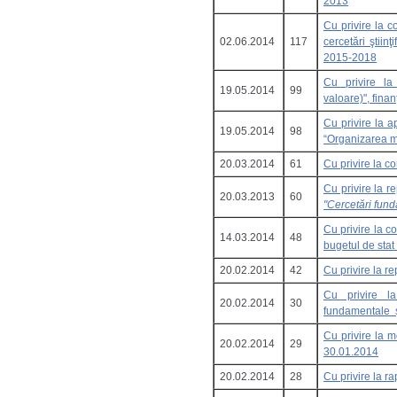
2013
Cu privire la c
02.06.2014
117
cercetări ştiin
2015-2018
Cu privire la 
19.05.2014
99
valoare)", fina
Cu privire la a
19.05.2014
98
“Organizarea ma
20.03.2014
61
Cu privire la c
Cu privire la r
20.03.2013
60
"Cercetări fund
Cu privire la co
14.03.2014
48
bugetul de stat
20.02.2014
42
Cu privire la re
Cu privire la
20.02.2014
30
fundamentale ş
Cu privire la 
20.02.2014
29
30.01.2014
20.02.2014
28
Cu privire la r