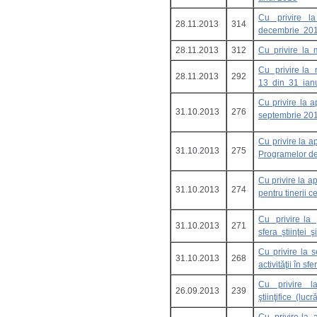
Cu privire l
28.11.2013
314
decembrie 20
28.11.2013
312
Cu privire la 
Cu privire la
28.11.2013
292
13 din 31 ian
Cu privire la 
31.10.2013
276
septembrie 20
Cu privire la a
31.10.2013
275
Programelor de 
Cu privire la a
31.10.2013
274
pentru tinerii c
Cu privire la 
31.10.2013
271
sfera ştiinţei 
Cu privire la 
31.10.2013
268
activităţii în sf
Cu privire la
26.09.2013
239
ştiinţifice (lu