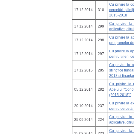
Cu privire la c
17.12.2014
310
cercetări știin
2015-2018
Cu privire la î
17.12.2014
299
aplicative, cif
Cu privire la a
17.12.2014
298
programelor de 
Cu privire la a
17.12.2014
297
pentru tinerii c
Cu privire la 
17.12.2015
285
științifice fund
2018 și finanț
Cu privire la 
05.12.2014
282
Apelului "Concu
(2015-2018)"
Cu privire la e
20.10.2014
237
pentru cercetări
Cu privire la î
25.09.2014
224
aplicative, cif
Cu privire la î
25.09.2014
223