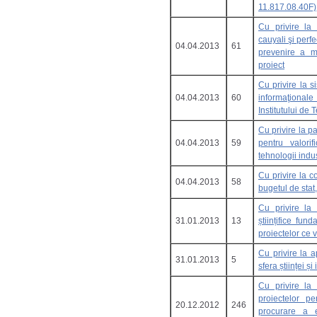
11.817.08.40F)
Cu privire la 
cauyali şi perf
04.04.2013
61
prevenire a m
proiect
Cu privire la si
04.04.2013
60
informaţional
Institutului de
Cu privire la p
04.04.2013
59
pentru valorif
tehnologii indu
Cu privire la c
04.04.2013
58
bugetul de stat
Cu privire la
31.01.2013
13
științifice fun
proiectelor ce 
Cu privire la 
31.01.2013
5
sfera științei ș
Cu privire la 
proiectelor pe
20.12.2012
246
procurare a e