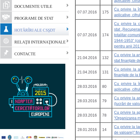
aplicative, cif
DOCUMENTE UTILE
Cu privire la î
07.07.2016
175
aplicative, cifr
PROGRAME DE STAT
Cu privire la 
stat „Recuperar
HOTĂRÎRI ALE CSŞDT
07.07.2016
174
totalitar-comu
1944-1953” (coo
RELAŢII INTERNAŢIONALE
pentru anii 20
CONTACTE
Cu privire la 
21.04.2016
132
stat finanțate 
Cu privire la a
21.04.2016
131
finanțate de la
Cu privire la î
28.03.2016
80
aplicative, cif
Cu privire la a
28.03.2016
79
(lucrări de val
Cu privire la a
28.03.2016
78
"Organizarea ma
Cu privire la la
28.01.2016
14
de valoare)" fi