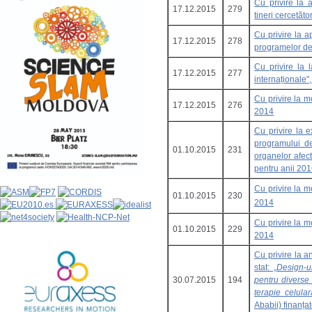
Cu privire la 
17.12.2015
279
tineri cercetător
Cu privire la a
17.12.2015
278
programelor de
Cu privire la l
17.12.2015
277
internaționale"
Cu privire la 
17.12.2015
276
2014
Cu privire la 
programului de
01.10.2015
231
organelor afect
pentru anii 20
Cu privire la 
01.10.2015
230
2014
Cu privire la 
01.10.2015
229
2014
Cu privire la 
stat: „
Design-ul
30.07.2015
194
pentru diverse 
terapie celula
Ababii) finanța