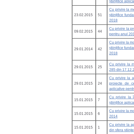
științifice aplic
Cu privire la mo
23.02.2015
51
științifice fund
2018
Cu privire la pr
09.02.2015
44
pentru anul 20
Cu privire la mo
științifice fund
29.01.2014
42
2018
Cu privire la 
29.01.2015
25
285 din 17.12
Cu privire la 
29.01.2015
24
proiecte de cer
aplicative pent
Cu privire la î
15.01.2015
7
științifice aplic
Cu privire la 
15.01.2015
6
2014
Cu privire la a
15.01.2015
1
din sfera ştiinţe