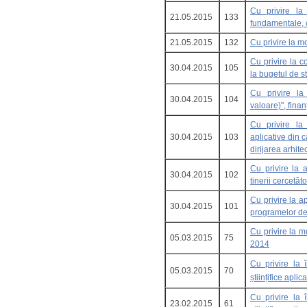
Cu privire la î
21.05.2015
133
fundamentale, 
21.05.2015
132
Cu privire la m
Cu privire la c
30.04.2015
105
la bugetul de s
Cu privire la 
30.04.2015
104
valoare)", fina
Cu privire la î
30.04.2015
103
aplicative din 
dirijarea arhite
Cu privire la 
30.04.2015
102
tinerii cercetăto
Cu privire la a
30.04.2015
101
programelor de
Cu privire la 
05.03.2015
75
2014
Cu privire la î
05.03.2015
70
științifice aplic
Cu privire la î
23.02.2015
61