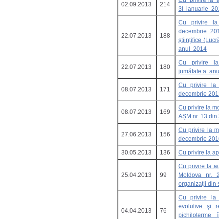
Cu privire la 
02.09.2013
214
3l ianuarie 2
Cu privire l
decembrie 201
22.07.2013
188
științifice (L
anul 2014
Cu privire la
22.07.2013
180
jumătate a an
Cu privire la
08.07.2013
171
decembrie 201
Cu privire la m
08.07.2013
169
AȘM nr. 13 din
Cu privire la 
27.06.2013
156
decembrie 201
30.05.2013
136
Cu privire la a
Cu privire la a
25.04.2013
99
Moldova nr. 2
organizaţii din s
Cu privire la 
evolutive şi r
04.04.2013
76
pichiloterme 