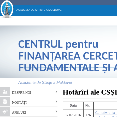
ACADEMIA DE ŞTIINŢE A MOLDOVEI
CENTRUL
pentru
FINANŢAREA CERCE
FUNDAMENTALE ŞI A
Academia de Științe a Moldovei
Main menu
Hotărîri ale CS
DESPRE NOI
NOUTĂȚI
Data
Nr.
APELURI
Cu privire la 
07.07.2016
176