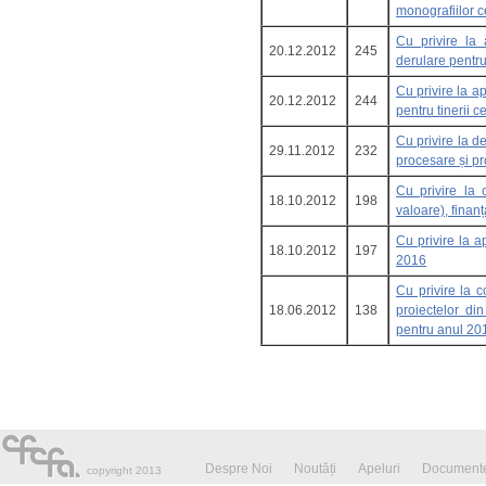
monografiilor 
Cu privire la 
20.12.2012
245
derulare pentru
Cu privire la a
20.12.2012
244
pentru tinerii c
Cu privire la d
29.11.2012
232
procesare și pr
Cu privire la c
18.10.2012
198
valoare), finan
Cu privire la a
18.10.2012
197
2016
Cu privire la 
18.06.2012
138
proiectelor din
pentru anul 20
Despre Noi
Noutăți
Apeluri
Documente
copyright 2013