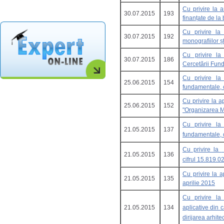
Cu privire la a
30.07.2015
193
finanțate de la
Cu privire la
30.07.2015
192
monografiilor șt
Cu privire la 
30.07.2015
186
Cercetării Fund
Cu privire la î
25.06.2015
154
fundamentale, 
Cu privire la a
25.06.2015
152
"Organizarea Ma
Cu privire la î
21.05.2015
137
fundamentale, 
Cu privire la
î
21.05.2015
136
cifrul 15.819.0
Cu privire la 
21.05.2015
135
aprilie 2015
Cu privire l
21.05.2015
134
aplicative din 
dirijarea arhite