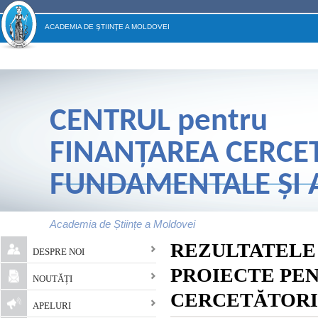
ACADEMIA DE ŞTIINŢE A MOLDOVEI
CENTRUL
pentru
FINANŢAREA CERCE
FUNDAMENTALE ŞI A
Academia de Științe a Moldovei
Main menu
REZULTATELE 
DESPRE NOI
PROIECTE PEN
NOUTĂȚI
CERCETĂTORI 2
APELURI