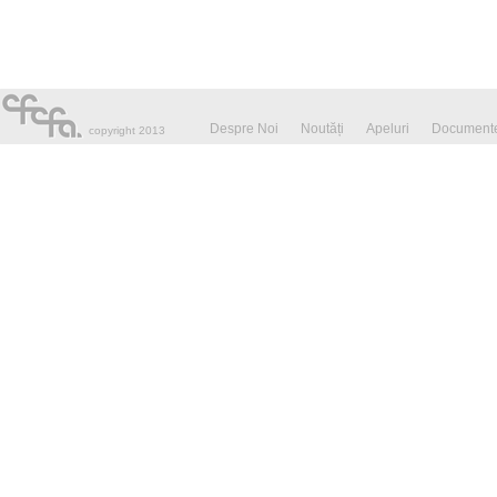
Despre Noi
Noutăți
Apeluri
Documente
copyright 2013