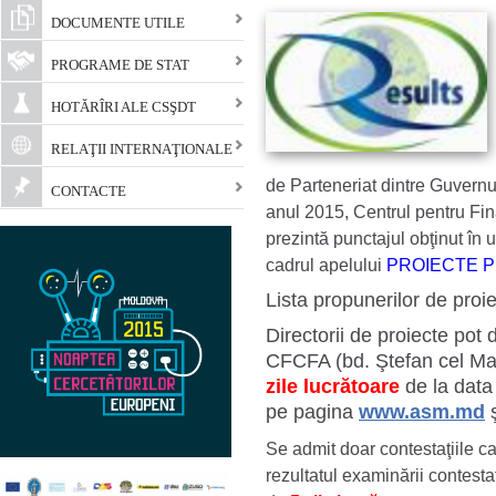
DOCUMENTE UTILE
PROGRAME DE STAT
HOTĂRÎRI ALE CSŞDT
RELAŢII INTERNAŢIONALE
de Parteneriat dintre Guvernu
CONTACTE
anul 2015, Centrul pentru Fin
prezintă punctajul obţinut în 
cadrul apelului
PROIECTE P
Lista propunerilor de proi
Directorii de proiecte pot 
CFCFA (bd. Ştefan cel Mar
zile lucrătoare
de la data 
pe pagina
www.asm.md
ş
Se admit doar contestaţiile ca
rezultatul examinării contestaţ