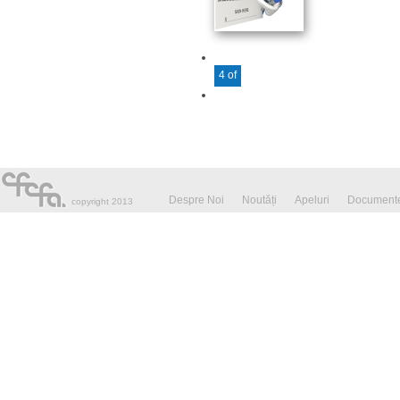
4 of
25
Despre Noi
Noutăți
Apeluri
Documente
copyright 2013