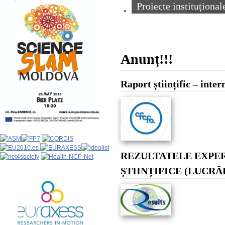
Proiecte instituțional
Anunț!!!
Raport științific – inter
REZULTATELE EXPER
ȘTIINȚIFICE (LUCRĂ