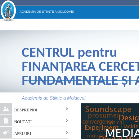
ACADEMIA DE ŞTIINŢE A MOLDOVEI
CENTRUL
pentru
FINANŢAREA CERCE
FUNDAMENTALE ŞI A
Academia de Științe a Moldovei
Main menu
DESPRE NOI
NOUTĂȚI
APELURI